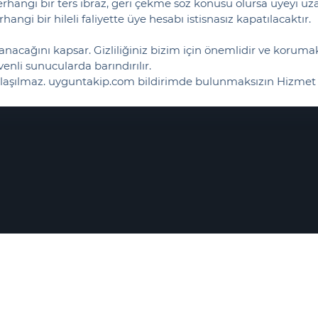
angi bir ters ibraz, geri çekme söz konusu olursa üyeyi uzak
rhangi bir hileli faliyette üye hesabı istisnasız kapatılacaktır.
kullanacağını kapsar. Gizliliğiniz bizim için önemlidir ve korum
venli sunucularda barındırılır.
e paylaşılmaz. uyguntakip.com bildirimde bulunmaksızın Hizmet 