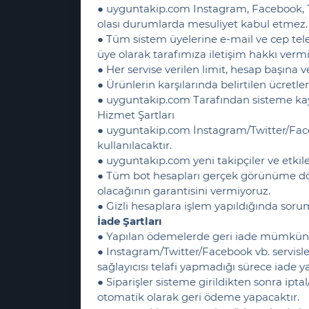
● uyguntakip.com Instagram, Facebook, Tw
olası durumlarda mesuliyet kabul etmez.
● Tüm sistem üyelerine e-mail ve cep tele
üye olarak tarafımıza iletişim hakkı verm
● Her servise verilen limit, hesap başına 
● Ürünlerin karşılarında belirtilen ücretler 
● uyguntakip.com Tarafından sisteme kayı
Hizmet Şartları
● uyguntakip.com İnstagram/Twitter/Face
kullanılacaktır.
● uyguntakip.com yeni takipçiler ve etkil
● Tüm bot hesapları gerçek görünüme dönüş
olacağının garantisini vermiyoruz.
● Gizli hesaplara işlem yapıldığında sor
İade Şartları
● Yapılan ödemelerde geri iade mümkün d
● Instagram/Twitter/Facebook vb. servisl
sağlayıcısı telafi yapmadığı sürece iade 
● Siparişler sisteme girildikten sonra i
otomatik olarak geri ödeme yapacaktır.