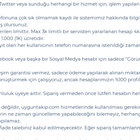
itter veya sunduğu herhangi bir hizmet için, işlem yapılan 
fonuna çok sık olmamak kaydı ile sistemimiz hakkında bilgile
iş olursunuz.
verilen limittir. Max 3k limitli bir servisten yararlanan hesap
1.000 (1K) ücretidir.
t olan her kullanıcının telefon numarasına istenildiği zam
book veya başka bir Sosyal Medya hesabı için sadece "Görü
eşim garantisi vermez, sadece ödeme yapılarak alınan miktar
türmek için çalışıyoruz, ancak hesaplarımızın %100 profil re
umluluk üyeye aittir. Sipariş vermeden önce lütfen hesabın h
eğildir, uyguntakip.com hizmetlerinde kullanılması gerekir
erin ne zaman güncelleme yapabileceğini bilemeyiz, herhang
yapılamaz.
ptal/iade talebiniz kabul edilmeyecektir. Eğer sipariş tamam