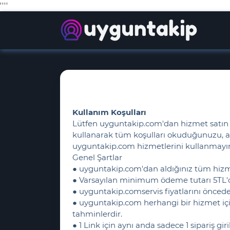
''
''
Kullanım Koşulları
Lütfen uyguntakip.com'dan hizmet satın a
kullanarak tüm koşulları okuduğunuzu, anl
uyguntakip.com hizmetlerini kullanmayı
Genel Şartlar
● uyguntakip.com'dan aldığınız tüm hizmet
● Varsayılan minimum ödeme tutarı 5TL'd
● uyguntakip.comservis fiyatlarını öncede
● uyguntakip.com herhangi bir hizmet için 
tahminlerdir.
● 1 Link için aynı anda sadece 1 sipariş gi