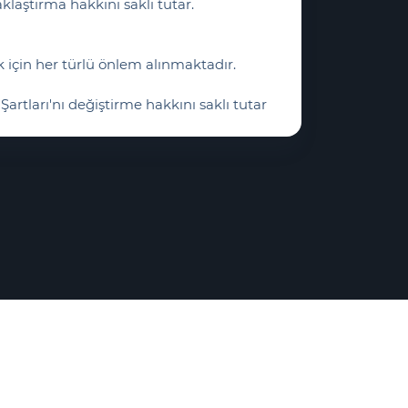
laştırma hakkını saklı tutar.
ak için her türlü önlem alınmaktadır.
Şartları'nı değiştirme hakkını saklı tutar