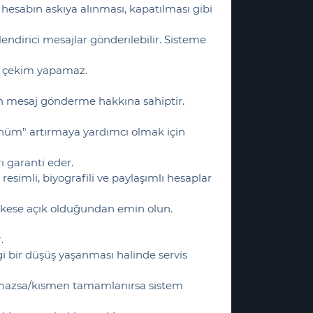
hesabın askıya alınması, kapatılması gibi
ndirici mesajlar gönderilebilir. Sisteme
 4k çekim yapamaz.
an mesaj gönderme hakkına sahiptir.
nüm" artırmaya yardımcı olmak için
ı garanti eder.
simli, biyografili ve paylaşımlı hesaplar
erkese açık olduğundan emin olun.
.
i bir düşüş yaşanması halinde servis
lanmazsa/kısmen tamamlanırsa sistem