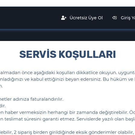
Ücretsiz Üye Ol
Giriş 
SERVİS KOŞULLARI
lmadan önce aşağıdaki koşulları dikkatlice okuyun. uygunta
adığınızı ve kabul ettiğinizi beyan edersiniz. Bu hüküm ve k
n.
ler adınıza faturalandırılır.
ir.
n haber vermeksizin herhangi bir zamanda değiştirebilir. Öd
teslimat süresini garanti etmez. Servislerde yazılı olan başl
rilebilir, 2 sipariş birden girildiğinde eksik gönderimler olabi