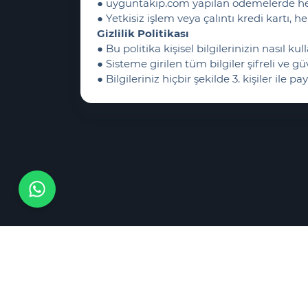
● uyguntakip.com yapılan ödemelerde herh
● Yetkisiz işlem veya çalıntı kredi kartı, he
Gizlilik Politikası
● Bu politika kişisel bilgilerinizin nasıl 
● Sisteme girilen tüm bilgiler şifreli ve gü
● Bilgileriniz hiçbir şekilde 3. kişiler il