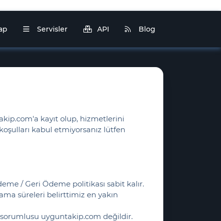
Yap
Servisler
API
Blog
kip.com'a kayıt olup, hizmetlerini
oşulları kabul etmiyorsanız lütfen
eme / Geri Ödeme politikası sabit kalır.
ama süreleri belirttimiz en yakın
lir, sorumlusu uyguntakip.com değildir.